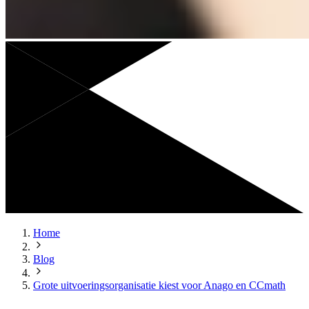
Home
Blog
Grote uitvoeringsorganisatie kiest voor Anago en CCmath