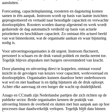
aansluiten.
Forecasting, capaciteitsplanning, roosteren en dagsturing komen
samen in één aanpak. Instroom wordt op basis van laatste inzichten
geprognotiseerd en vertaald naar benodigde capaciteit en verwachte
doorlooptijden. Roosters worden daarop afgestemd en werk wordt
gedurende de dag automatisch verdeeld op basis van actuele
prioriteiten en beschikbare capaciteit. Zo ontstaat één actueel beeld
van wat binnenkomt, wat de organisatie aankan en waar bijsturing
nodig is.
Voor uitvoeringsorganisaties is dit urgent. Instroom fluctueert,
personeel is schaars en de druk vanuit politiek en media neemt toe.
Tegelijk blijven afspraken met burgers onverminderd van kracht.
Door planning en uitvoering direct te koppelen, ontstaat vooraf
inzicht in de gevolgen van keuzes voor capaciteit, werkvoorraad en
doorlooptijden. Organisaties kunnen daardoor beter onderbouwen
wat wel en niet haalbaar is en tijdig bijsturen als de druk oploopt.
Achter elke aanvraag zit een burger die wacht op duidelijkheid.
Anago en CCmath zijn Nederlandse partijen die zich richten op de
publieke sector. Beide organisaties kennen de praktijk van
uitvoering binnen de overheid en sluiten met hun aanpak aan op hoe
processen daar daadwerkelijk verlopen. Tegelijk blijft data binnen