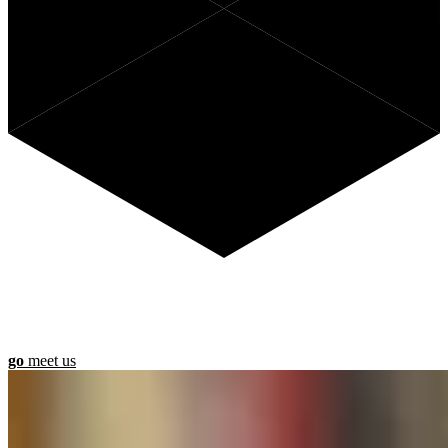
Benieuwd wat Anago voor jou
kan betekenen?
go
meet us