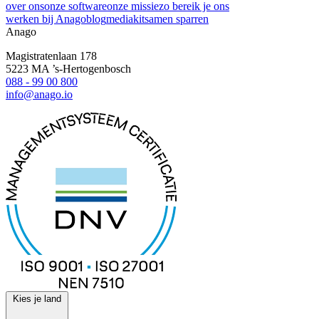
over ons
onze software
onze missie
zo bereik je ons
werken bij Anago
blog
mediakit
samen sparren
Anago
Magistratenlaan 178
5223 MA ’s-Hertogenbosch
088 - 99 00 800
info@anago.io
Kies je land