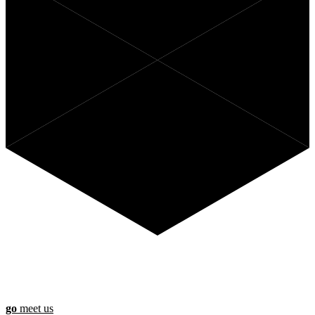
Benieuwd wat Anago voor jou
kan betekenen?
go
meet us